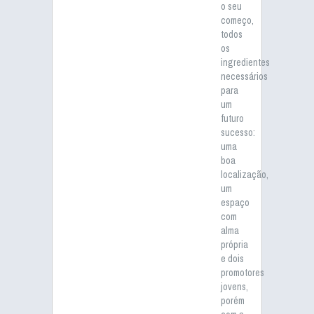
o seu
começo,
todos
os
ingredientes
necessários
para
um
futuro
sucesso:
uma
boa
localização,
um
espaço
com
alma
própria
e dois
promotores
jovens,
porém