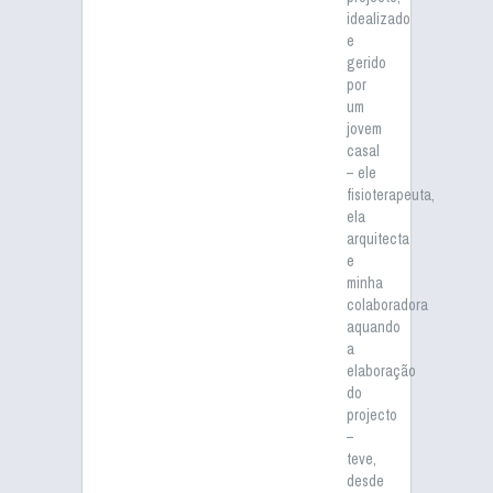
idealizado
e
gerido
por
um
jovem
casal
– ele
fisioterapeuta,
ela
arquitecta
e
minha
colaboradora
aquando
a
elaboração
do
projecto
–
teve,
desde