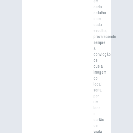
em
cada
detalhe
e em
cada
escolha,
prevalecendo
sempre
a
convicção
de
que a
imagem
do
local
seria,
por
um
lado
o
cartão
de
visita