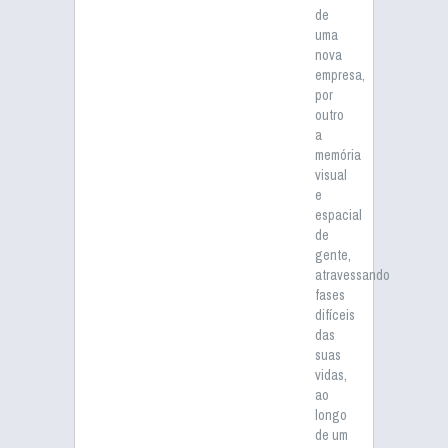
de
uma
nova
empresa,
por
outro
a
memória
visual
e
espacial
de
gente,
atravessando
fases
difíceis
das
suas
vidas,
ao
longo
de um