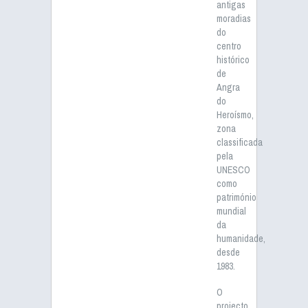
antigas
moradias
do
centro
histórico
de
Angra
do
Heroísmo,
zona
classificada
pela
UNESCO
como
património
mundial
da
humanidade,
desde
1983.
O
projecto,