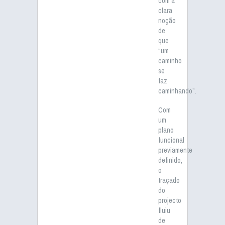
com a
clara
noção
de
que
“um
caminho
se
faz
caminhando”.
Com
um
plano
funcional
previamente
definido,
o
traçado
do
projecto
fluiu
de