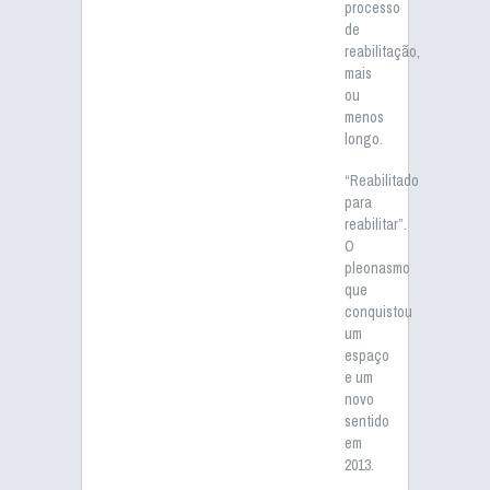
processo
de
reabilitação,
mais
ou
menos
longo.
“Reabilitado
para
reabilitar”.
O
pleonasmo
que
conquistou
um
espaço
e um
novo
sentido
em
2013.