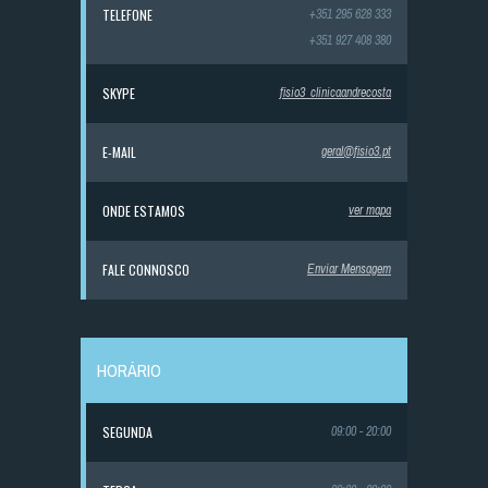
TELEFONE
+351 295 628 333
+351 927 408 380
SKYPE
fisio3_clinicaandrecosta
E-MAIL
geral@fisio3.pt
ONDE ESTAMOS
ver mapa
FALE CONNOSCO
Enviar Mensagem
HORÁRIO
SEGUNDA
09:00 - 20:00