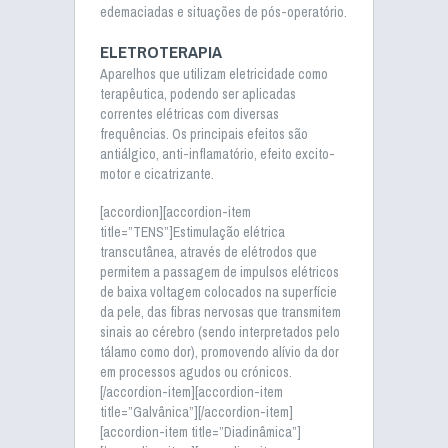
edemaciadas e situações de pós-operatório.
ELETROTERAPIA
Aparelhos que utilizam eletricidade como
terapêutica, podendo ser aplicadas
correntes elétricas com diversas
frequências. Os principais efeitos são
antiálgico, anti-inflamatório, efeito excito-
motor e cicatrizante.
[accordion][accordion-item
title=”TENS”]Estimulação elétrica
transcutânea, através de elétrodos que
permitem a passagem de impulsos elétricos
de baixa voltagem colocados na superfície
da pele, das fibras nervosas que transmitem
sinais ao cérebro (sendo interpretados pelo
tálamo como dor), promovendo alívio da dor
em processos agudos ou crónicos.
[/accordion-item][accordion-item
title=”Galvânica”][/accordion-item]
[accordion-item title=”Diadinâmica”]