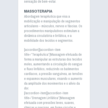
sensação de bem-estar.
MASSOTERAPIA
Abordagem terapêutica que visa a
mobilização e manipulação de segmentos
articulares – músculos, nervos e fáscias. Os
procedimentos manipulativos estimulam a
dinâmica circulatória e linfática, e a
mobilidade dos tecidos e segmentos.
[accordion][accordion-item
title=”Terapêutica”]Massagem efetuada de
forma a manipular as estruturas dos tecidos
moles, aumentando a circulação do sangue
e fluxo linfático, reduzindo os batimentos
cardíacos, a pressão sanguínea, as tensões
e espasmos musculares, visando o aumento
da amplitude dos movimentos e o alívio da
dor.
[/accordion-item][accordion-item
title=”Drenagem Linfática”]Massagem
efetuada com pressões leves, suaves,
rítmicas e precisas, em forma circular e