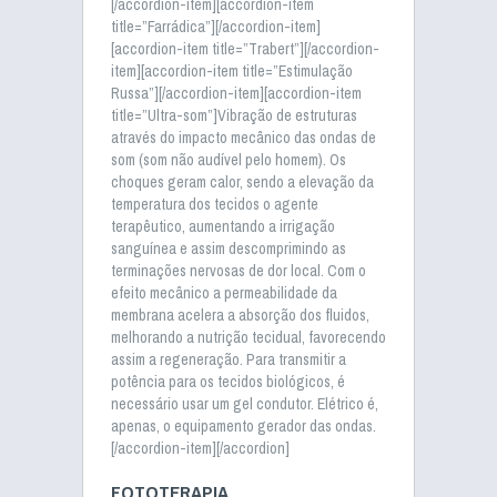
[/accordion-item][accordion-item
title=”Farrádica”][/accordion-item]
[accordion-item title=”Trabert”][/accordion-
item][accordion-item title=”Estimulação
Russa”][/accordion-item][accordion-item
title=”Ultra-som”]Vibração de estruturas
através do impacto mecânico das ondas de
som (som não audível pelo homem). Os
choques geram calor, sendo a elevação da
temperatura dos tecidos o agente
terapêutico, aumentando a irrigação
sanguínea e assim descomprimindo as
terminações nervosas de dor local. Com o
efeito mecânico a permeabilidade da
membrana acelera a absorção dos fluidos,
melhorando a nutrição tecidual, favorecendo
assim a regeneração. Para transmitir a
potência para os tecidos biológicos, é
necessário usar um gel condutor. Elétrico é,
apenas, o equipamento gerador das ondas.
[/accordion-item][/accordion]
FOTOTERAPIA